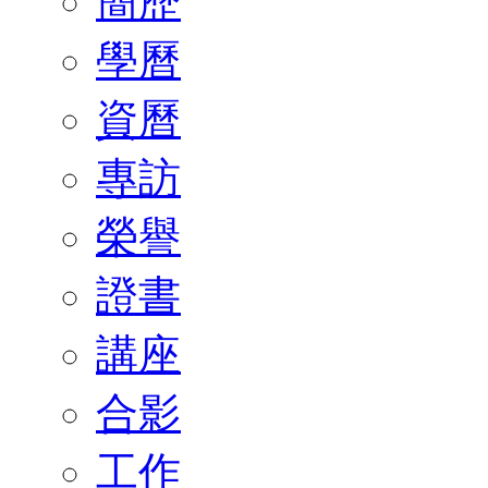
簡歷
學曆
資曆
專訪
榮譽
證書
講座
合影
工作