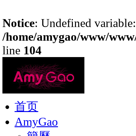
Notice
: Undefined variable
/home/amygao/www/www/i
line
104
首页
AmyGao